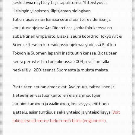
keskittyviä näyttelyitä ja tapahtumia. Yhteistyössä
Helsingin yliopiston Kilpisjärven biologisen
tutkimusaseman kanssa seura fasilitoi residenssi- ja
koulutusohjelma Ars Bioarcticaa, jonka fokuksessa on
subarktinen ympäristö. Lisäksi seura koordinoi Tokyo Art &
Science Research -residenssiohjelmaa yhdessä BioClub
Tokyon ja Suomen Japanin instituutin kanssa. Biotaiteen
seura perustettiin toukokuussa 2008 ja sillä on tällä
hetkellä yli 200 jäsentä Suomesta ja muista maista.
Biotaiteen seuran arvot ovat: Avoimuus, taiteellinen ja
tieteellinen vastuunkanto, eri elämänmuotojen
kunnioittaminen ja vaaliminen, kestävyys, kriittinen
ajattelu, asiantuntijuus sekä yhteisö ja yhteisöllisyys.
Voit
lukea arvoistamme tarkemmin täällä (englanniksi)
.