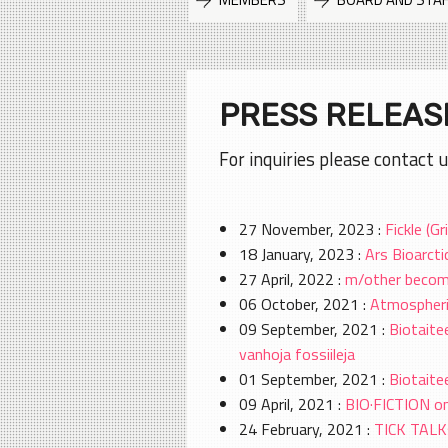
PRESS RELEAS
For inquiries please contact 
27 November, 2023 :
Fickle (G
18 January, 2023 :
Ars Bioarcti
27 April, 2022 :
m/other becomi
06 October, 2021 :
Atmospheric
09 September, 2021 :
Biotaitee
vanhoja fossiileja
01 September, 2021 :
Biotaite
09 April, 2021 :
BIO·FICTION on
24 February, 2021 :
TICK TALKs