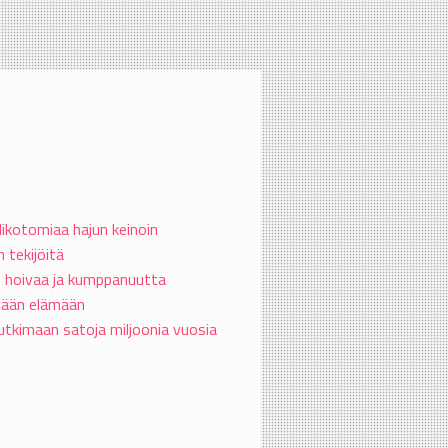
dikotomiaa hajun keinoin
 tekijöitä
, hoivaa ja kumppanuutta
yvään elämään
 tutkimaan satoja miljoonia vuosia