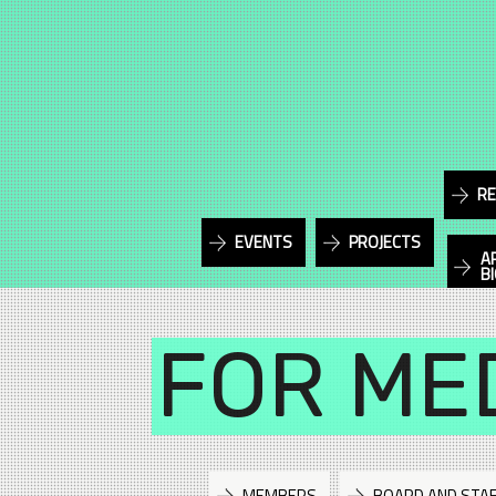
RE
EVENTS
PROJECTS
A
B
FOR ME
MEMBERS
BOARD AND STA