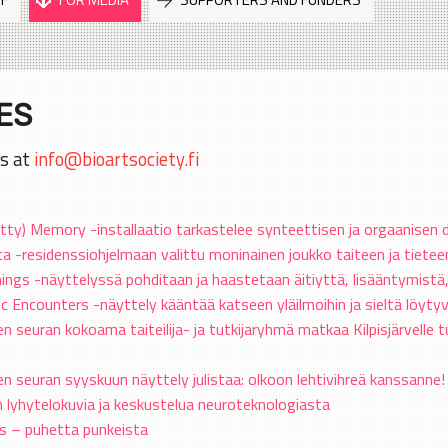
ES
us at
info@bioartsociety.fi
ritty) Memory -installaatio tarkastelee synteettisen ja orgaanisen 
ca -residenssiohjelmaan valittu moninainen joukko taiteen ja tieteen
ngs -näyttelyssä pohditaan ja haastetaan äitiyttä, lisääntymistä
 Encounters -näyttely kääntää katseen yläilmoihin ja sieltä löyt
n seuran kokoama taiteilija- ja tutkijaryhmä matkaa Kilpisjärvelle
en seuran syyskuun näyttely julistaa: olkoon lehtivihreä kanssanne!
 lyhytelokuvia ja keskustelua neuroteknologiasta
 – puhetta punkeista