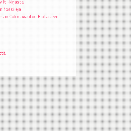
It -kirjasta
n fossiileja
s in Color avautuu Biotaiteen
ttä