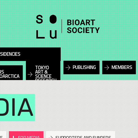
SIDENCIES
PUBLISHING
MEMBERS
TOKYO
RS
ART &
IOARCTICA
SCIENCE
RESEARCH
DIA
FF
FOR MEDIA
SUPPORTERS AND FUNDERS