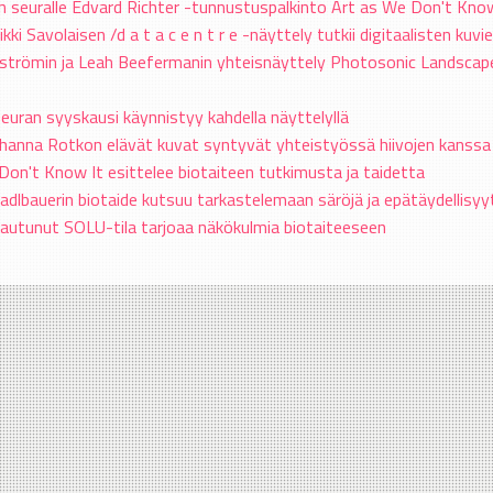
n seuralle Edvard Richter -tunnustuspalkinto Art as We Don't Know 
kki Savolaisen /d a t a c e n t r e -näyttely tutkii digitaalisten kuvie
strömin ja Leah Beefermanin yhteisnäyttely Photosonic Landscape
euran syyskausi käynnistyy kahdella näyttelyllä
 Johanna Rotkon elävät kuvat syntyvät yhteistyössä hiivojen kanssa
Don't Know It esittelee biotaiteen tutkimusta ja taidetta
tadlbauerin biotaide kutsuu tarkastelemaan säröjä ja epätäydellisyy
avautunut SOLU-tila tarjoaa näkökulmia biotaiteeseen