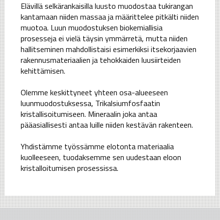
Elävillä selkärankaisilla luusto muodostaa tukirangan
kantamaan niiden massaa ja määrittelee pitkälti niiden
muotoa. Luun muodostuksen biokemiallisia
prosesseja ei vielä täysin ymmärretä, mutta niiden
hallitseminen mahdollistaisi esimerkiksi itsekorjaavien
rakennusmateriaalien ja tehokkaiden luusiirteiden
kehittämisen.
Olemme keskittyneet yhteen osa-alueeseen
luunmuodostuksessa, Trikalsiumfosfaatin
kristallisoitumiseen. Mineraalin joka antaa
pääasiallisesti antaa luille niiden kestävän rakenteen.
Yhdistämme työssämme elotonta materiaalia
kuolleeseen, tuodaksemme sen uudestaan eloon
kristalloitumisen prosessissa.